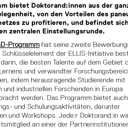
m bietet Doktorand:innen aus der gan
elegenheit, von den Vorteilen des pan
tzes zu profitieren, und befindet sich
en zentralen Einstellungsrunde.
hD-Programm
hat seine zweite Bewerbung
s Schlüsselelement der ELLIS-Initiative bes
l darin, die besten Talente auf dem Gebiet 
 Lernens und verwandter Forschungsbereic
den, indem herausragende Studierende mit
und industriellen Forschenden in Europa
acht werden. Das Programm bietet auch e
gs- und Schulungsaktivitäten, darunter
n und Workshops. Jede:r Doktorand:in wi
tsmitglied an einer der Partnerinstitutione