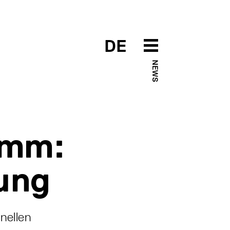
DE
NEWS
amm:
ung
nellen