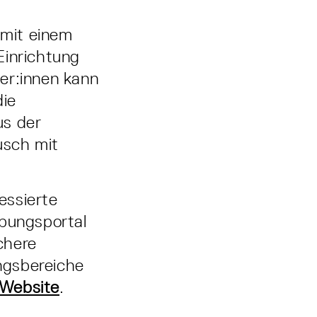
 mit einem
Einrichtung
er:innen kann
die
us der
usch mit
essierte
rbungsportal
chere
ngsbereiche
-Website
.