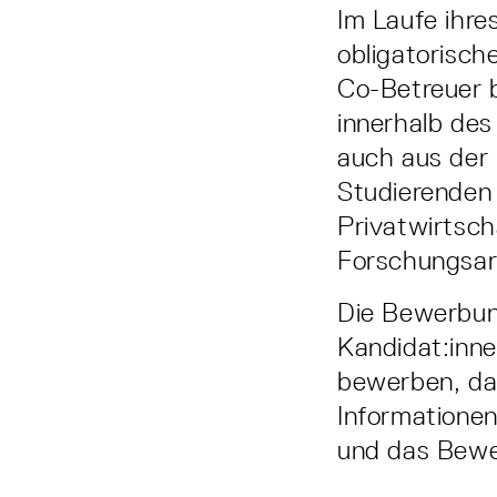
Im Laufe ihre
obligatorisc
Co-Betreuer b
innerhalb des
auch aus der 
Studierenden 
Privatwirtsc
Forschungsarb
Die Bewerbung
Kandidat:inne
bewerben, da
Informatione
und das Bewe