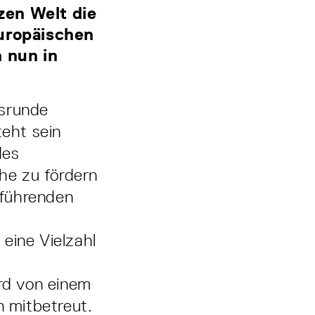
zen Welt die
europäischen
 nun in
srunde
teht sein
des
he zu fördern
 führenden
ine Vielzahl
rd von einem
n mitbetreut.