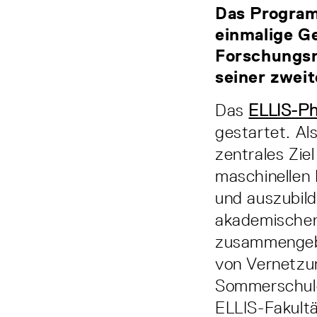
Das Program
einmalige G
Forschungsne
seiner zweit
Das
ELLIS-P
gestartet. Al
zentrales Zie
maschinellen
und auszubil
akademischen 
zusammengebr
von Vernetzun
Sommerschule
ELLIS-Fakultä