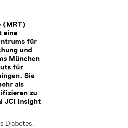
e (MRT)
t eine
entrums für
schung und
ums München
uts für
bingen. Sie
ehr als
fizieren zu
l JCI Insight
es Diabetes.