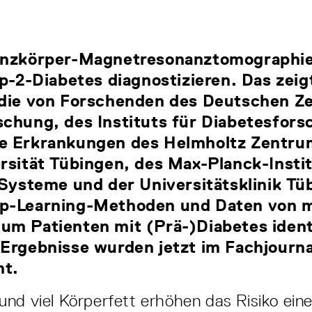
Ganzkörper-Magnetresonanztomographi
yp-2-Diabetes diagnostizieren. Das zeig
udie von Forschenden des Deutschen Z
schung, des Instituts für Diabetesfor
e Erkrankungen des Helmholtz Zentr
rsität Tübingen, des Max-Planck-Instit
 Systeme und der Universitätsklinik Tü
p-Learning-Methoden und Daten von m
um Patienten mit (Prä-)Diabetes identi
Ergebnisse wurden jetzt im Fachjourna
ht.
nd viel Körperfett erhöhen das Risiko ein