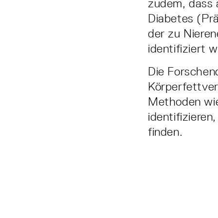
zudem, dass a
Diabetes (Pr
der zu Niere
identifiziert
Die Forschend
Körperfettvert
Methoden wie
identifiziere
finden.