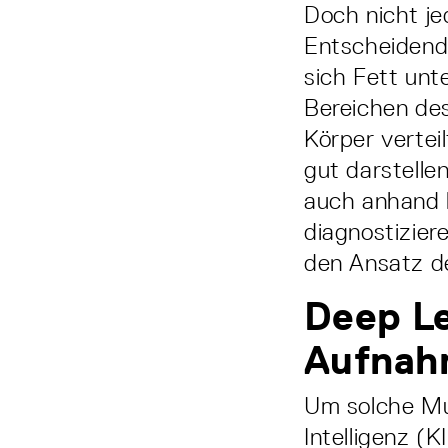
Doch nicht j
Entscheidend 
sich Fett unte
Bereichen des
Körper vertei
gut darstelle
auch anhand 
diagnostizier
den Ansatz d
Deep L
Aufnahm
Um solche Mu
Intelligenz (