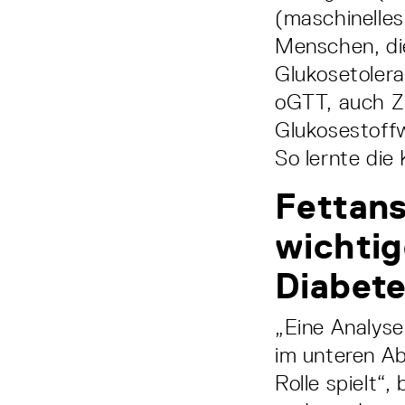
(maschinelle
Menschen, di
Glukosetoler
oGTT, auch Zu
Glukosestoffw
So lernte die 
Fettan
wichtig
Diabet
„Eine Analys
im unteren A
Rolle spielt“