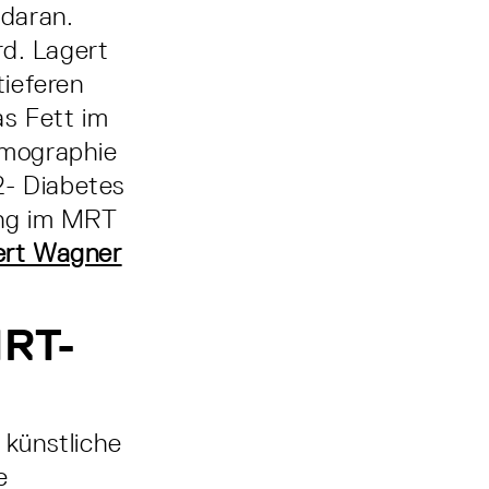
 daran.
rd. Lagert
tieferen
as Fett im
tomographie
2- Diabetes
ung im MRT
ert Wagner
MRT-
 künstliche
e