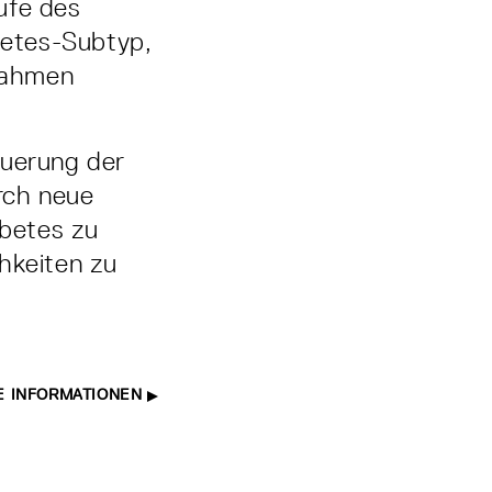
ufe des
betes-Subtyp,
nahmen
euerung der
urch neue
betes zu
hkeiten zu
E INFORMATIONEN