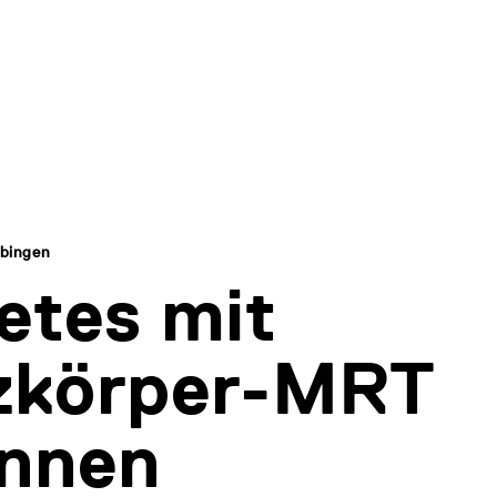
übingen
etes mit
zkörper-MRT
ennen