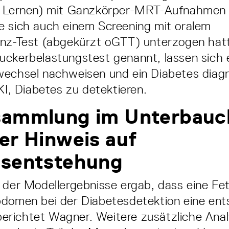
s Lernen) mit Ganzkörper-MRT-Aufnahmen
e sich auch einem Screening mit oralem
anz-Test (abgekürzt oGTT) unterzogen hat
ckerbelastungstest genannt, lassen sich e
echsel nachweisen und ein Diabetes diagn
KI, Diabetes zu detektieren.
sammlung im Unterbauc
er Hinweis auf
esentstehung
e der Modellergebnisse ergab, dass eine F
bdomen bei der Diabetesdetektion eine en
, berichtet Wagner. Weitere zusätzliche Ana