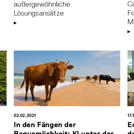
Ca
außergewöhnliche
Fo
Lösungsansätze
Mi
02.02.2021
17.
In den Fängen der
E
Bequemlichkeit: KI unter der
d