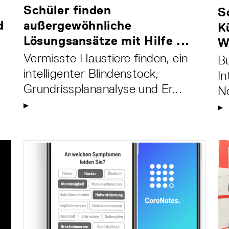
Schüler finden
S
d
außergewöhnliche
K
Lösungsansätze mit Hilfe ...
W
Vermisste Haustiere finden, ein
B
intelligenter Blindenstock,
In
Grundrissplananalyse und Er...
No