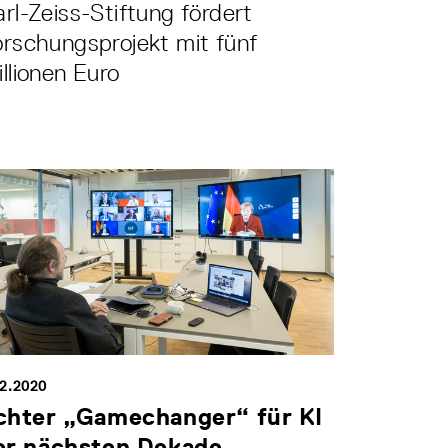
rl-Zeiss-Stiftung fördert
rschungsprojekt mit fünf
llionen Euro
12.2020
chter „Gamechanger“ für KI
er nächsten Dekade