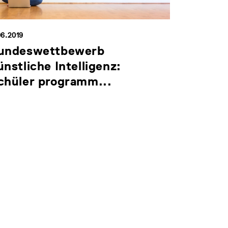
06.2019
undeswettbewerb
ünstliche Intelligenz:
chüler programm...