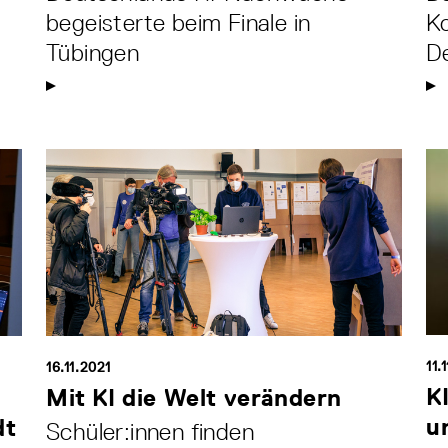
begeisterte beim Finale in
K
Tübingen
D
11.
16.11.2021
K
Mit KI die Welt verändern
u
dt
Schüler:innen finden