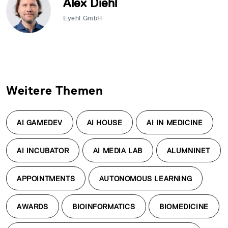
Alex Diehl
Eyehl GmbH
Weitere Themen
AI GAMEDEV
AI HOUSE
AI IN MEDICINE
AI INCUBATOR
AI MEDIA LAB
ALUMNINET
APPOINTMENTS
AUTONOMOUS LEARNING
AWARDS
BIOINFORMATICS
BIOMEDICINE