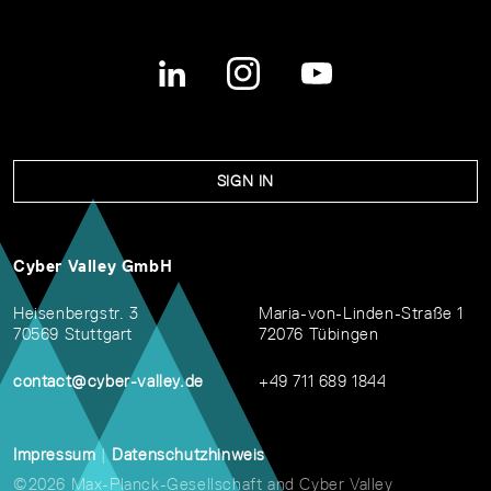
SIGN IN
Cyber Valley GmbH
Heisenbergstr. 3
Maria-von-Linden-Straße 1
70569 Stuttgart
72076 Tübingen
contact@cyber-valley.de
+49 711 689 1844
Impressum
|
Datenschutzhinweis
©2026 Max-Planck-Gesellschaft and Cyber Valley