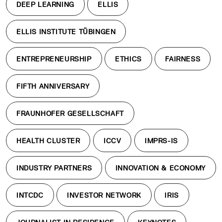
DEEP LEARNING
ELLIS
ELLIS INSTITUTE TÜBINGEN
ENTREPRENEURSHIP
ETHICS
FAIRNESS
FIFTH ANNIVERSARY
FRAUNHOFER GESELLSCHAFT
HEALTH CLUSTER
ICCV
IMPRS-IS
INDUSTRY PARTNERS
INNOVATION & ECONOMY
INTCDC
INVESTOR NETWORK
IRIS